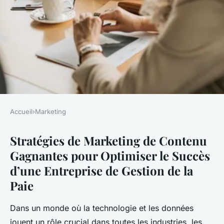
Accueil
›
Marketing
MARKETING
Stratégies de Marketing de Contenu
Stratégies de Marketing de
Gagnantes pour Optimiser le Succès
Contenu Gagnantes pour
d’une Entreprise de Gestion de la
Optimiser le Succès d"une
Paie
Entreprise de Gestion de la
Paie
Dans un monde où la technologie et les données
jouent un rôle crucial dans toutes les industries, les