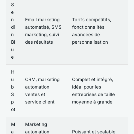
S
e
n
Email marketing
Tarifs compétitifs,
di
automatisé, SMS
fonctionnalités
n
marketing, suivi
avancées de
Bl
des résultats
personnalisation
u
e
H
u
CRM, marketing
Complet et intégré,
b
automation,
idéal pour les
S
ventes et
entreprises de taille
p
service client
moyenne à grande
ot
M
Marketing
a
automation,
Puissant et scalable,