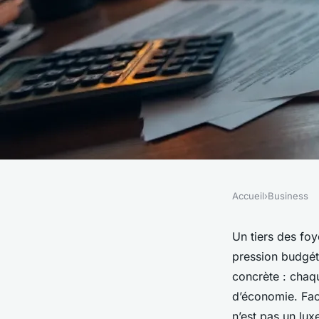
Accueil
›
Business
BUSINESS
Les meilleures strat
Un tiers des foy
pression budgét
améliorer votre bud
concrète : chaqu
d’économie. Fac
n’est pas un lu