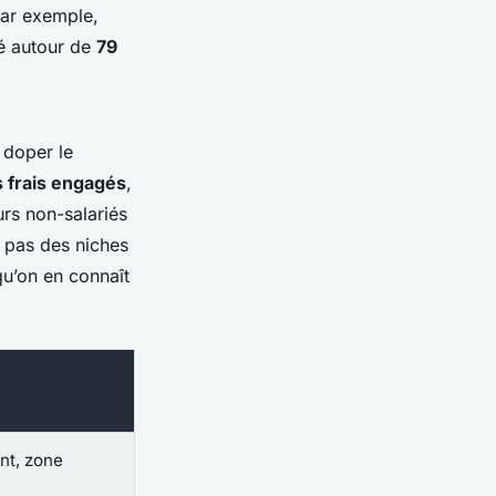
Par exemple,
ixé autour de
79
 doper le
 frais engagés
,
urs non-salariés
 pas des niches
qu’on en connaît
nt, zone