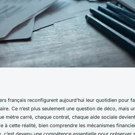
égies pour
ers français reconfigurent aujourd’hui leur quotidien pour fa
aire. Ce n’est plus seulement une question de déco, mais un
get quotidien
e mètre carré, chaque contrat, chaque aide sociale devient
e à cette réalité, bien comprendre les mécanismes financie
xe, c’est devenu une compétence essentielle pour préserver 