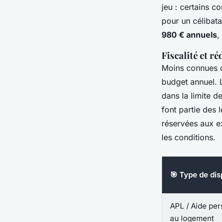
jeu : certains c
pour un célibata
980 € annuels
,
Fiscalité et r
Moins connues q
budget annuel. L
dans la limite d
font partie des l
réservées aux e
les conditions.
🎯 Type de disp
APL / Aide per
au logement