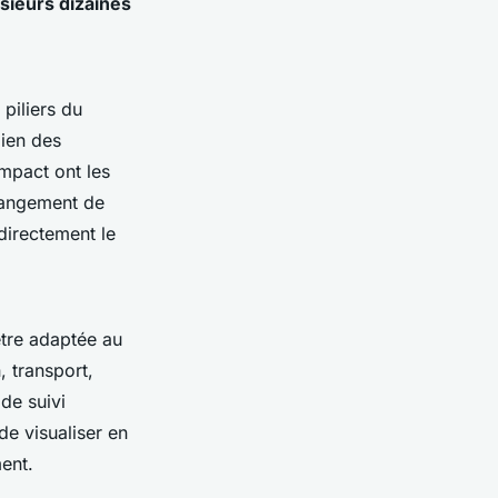
sieurs dizaines
 piliers du
ien des
impact ont les
changement de
 directement le
être adaptée au
, transport,
de suivi
de visualiser en
ent.