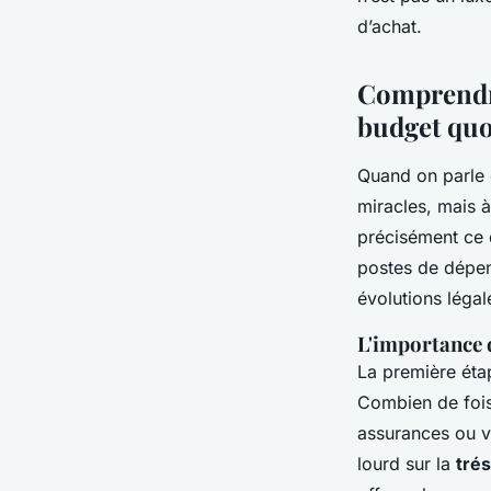
Meissa
•
30/03/2026 20:57
•
10 min de lecture
d’achat.
Comprendre 
budget quo
Quand on parle 
miracles, mais 
précisément ce 
postes de dépen
évolutions légal
L'importance d
La première éta
Combien de fois
assurances ou v
lourd sur la
tré