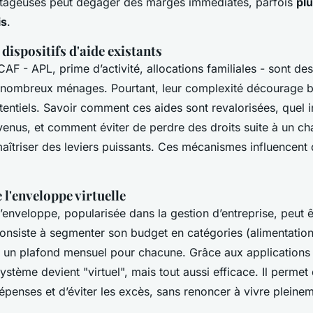
ntageuses peut dégager des marges immédiates, parfois
plu
is
.
dispositifs d'aide existants
CAF - APL, prime d’activité, allocations familiales - sont des
nombreux ménages. Pourtant, leur complexité décourage b
tentiels. Savoir comment ces aides sont revalorisées, quel 
evenus, et comment éviter de perdre des droits suite à un 
 maîtriser des leviers puissants. Ces mécanismes influencent
e l'enveloppe virtuelle
’enveloppe, popularisée dans la gestion d’entreprise, peut 
consiste à segmenter son budget en catégories (alimentation
xer un plafond mensuel pour chacune. Grâce aux applications 
ystème devient "virtuel", mais tout aussi efficace. Il permet 
épenses et d’éviter les excès, sans renoncer à vivre pleinem