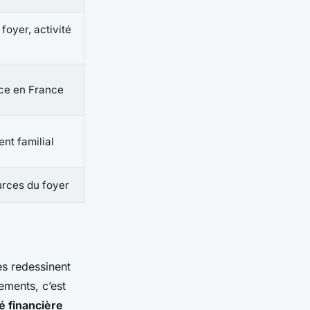
foyer, activité
nce en France
ent familial
urces du foyer
es redessinent
ements, c’est
é financière