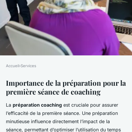
Accueil
›
Services
SERVICES
Importance de la préparation pour la
Comment préparer sa
première séance de coaching
première séance de coaching
d'entreprise
La
préparation coaching
est cruciale pour assurer
l’efficacité de la première séance. Une préparation
Ethan
•
2 janvier 2025
•
7 min de lecture
minutieuse influence directement l’impact de la
séance, permettant d’optimiser l’utilisation du temps