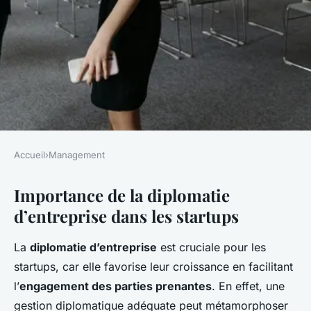
Accueil
›
Management
MANAGEMENT
Importance de la diplomatie
La diplomatie d'entreprise
d’entreprise dans les startups
dans les startups
La
diplomatie d’entreprise
est cruciale pour les
Ethan
•
1 février 2025
•
5 min de lecture
startups, car elle favorise leur croissance en facilitant
l’
engagement des parties prenantes
. En effet, une
gestion diplomatique adéquate peut métamorphoser