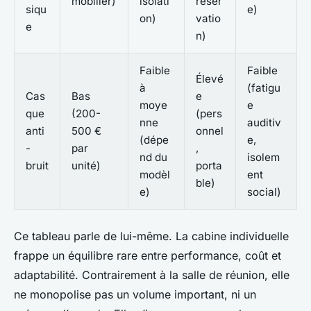
mobilier)
isolati
réser
siqu
e)
on)
vatio
e
n)
Faible
Faible
Élevé
à
(fatigu
Cas
Bas
e
moye
e
que
(200-
(pers
nne
auditiv
anti
500 €
onnel
(dépe
e,
-
par
,
nd du
isolem
bruit
unité)
porta
modèl
ent
ble)
e)
social)
Ce tableau parle de lui-même. La cabine individuelle
frappe un équilibre rare entre performance, coût et
adaptabilité. Contrairement à la salle de réunion, elle
ne monopolise pas un volume important, ni un