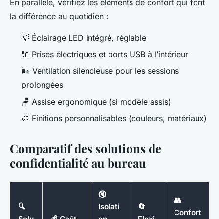
En parallèle, vérifiez les éléments de confort qui font
la différence au quotidien :
💡 Éclairage LED intégré, réglable
🔌 Prises électriques et ports USB à l’intérieur
🌬️ Ventilation silencieuse pour les sessions
prolongées
🪑 Assise ergonomique (si modèle assis)
🎨 Finitions personnalisables (couleurs, matériaux)
Comparatif des solutions de
confidentialité au bureau
🔇
👥
🔍
Isolati
🔄
Confort
Solu
💰 Coût
on
Flexi