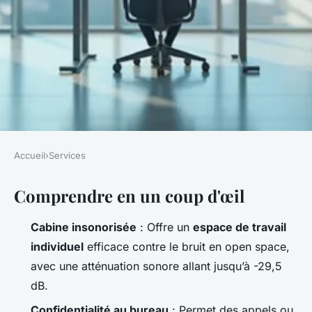
Accueil
›
Services
SERVICES
Comprendre en un coup d'œil
Pourquoi opter pour une
cabine acoustique individuelle
Cabine insonorisée
: Offre un
espace de travail
au bureau ?
individuel
efficace contre le bruit en open space,
avec une atténuation sonore allant jusqu’à -29,5
Nicet
•
18/05/2026 07:05
•
10 min de lecture
dB.
Confidentialité au bureau
: Permet des appels ou