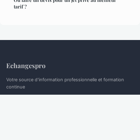
Où faire un devis pour un jet privé au meilleur
tarif ?
Echangespro
Votre source d'information professionnelle et formation
continue
Accueil
Mentions légales
Contact
© 2026 Echangespro. Tous droits réservés.