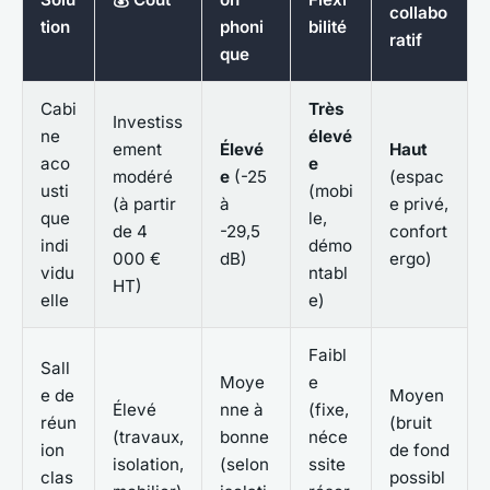
collabo
tion
phoni
bilité
ratif
que
Cabi
Très
Investiss
ne
élevé
ement
Élevé
Haut
aco
e
modéré
e
(-25
(espac
usti
(mobi
(à partir
à
e privé,
que
le,
de 4
-29,5
confort
indi
démo
000 €
dB)
ergo)
vidu
ntabl
HT)
elle
e)
Faibl
Sall
Moye
e
e de
Moyen
Élevé
nne à
(fixe,
réun
(bruit
(travaux,
bonne
néce
ion
de fond
isolation,
(selon
ssite
clas
possibl