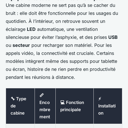
Une cabine moderne ne sert pas qu’à se cacher du
bruit : elle doit être fonctionnelle pour les usages du
quotidien. À l’intérieur, on retrouve souvent un
éclairage
LED
automatique, une ventilation
silencieuse pour éviter l’asphyxie, et des prises
USB
ou
secteur
pour recharger son matériel. Pour les
appels vidéo, la connectivité est cruciale. Certains
modèles intègrent même des supports pour tablette
ou écran, histoire de ne rien perdre en productivité
pendant les réunions à distance.
📏
🔧 Type
⚡
Enco
💻 Fonction
de
Installati
mbre
principale
cabine
on
ment