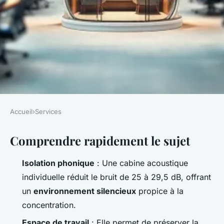
Accueil
›
Services
SERVICES
Comprendre rapidement le sujet
Les avantages d'une cabine
acoustique individuelle en
Isolation phonique
: Une cabine acoustique
entreprise
individuelle réduit le bruit de 25 à 29,5 dB, offrant
un
environnement silencieux
propice à la
Nicet
•
27/05/2026 15:48
•
11 min de lecture
concentration.
Espace de travail
: Elle permet de préserver la