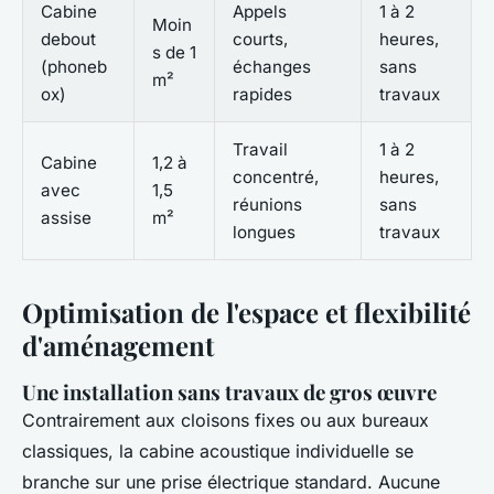
Cabine
Appels
1 à 2
Moin
debout
courts,
heures,
s de 1
(phoneb
échanges
sans
m²
ox)
rapides
travaux
Travail
1 à 2
Cabine
1,2 à
concentré,
heures,
avec
1,5
réunions
sans
assise
m²
longues
travaux
Optimisation de l'espace et flexibilité
d'aménagement
Une installation sans travaux de gros œuvre
Contrairement aux cloisons fixes ou aux bureaux
classiques, la cabine acoustique individuelle se
branche sur une prise électrique standard. Aucune